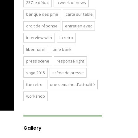
237 le débat
a week of news
banque des pme
carte sur table
droit de réponse
entretien avec
interview with
la retro
libermann
pme bank
press scene
response right
sago 2015
scène de presse
the retro
une semaine d'actualité
workshop
Gallery