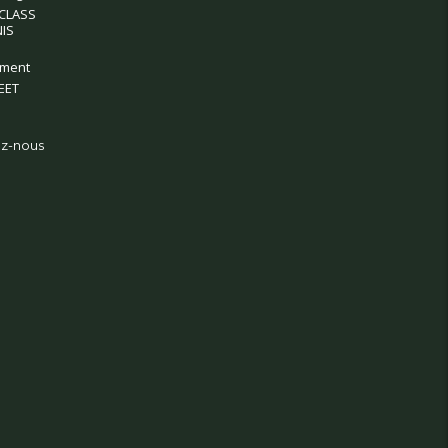
CLASS
IS
ment
EET
z-nous