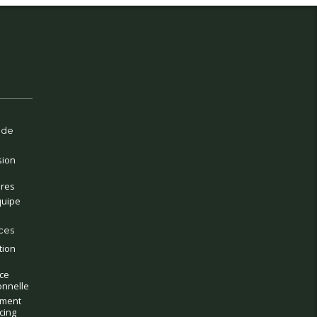
 de
sion
ires
quipe
ces
tion
ce
onnelle
ment
cing