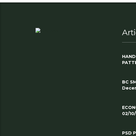
Art
HAND
PATT
BC SM
Decem
ECON
02/10
PSD 