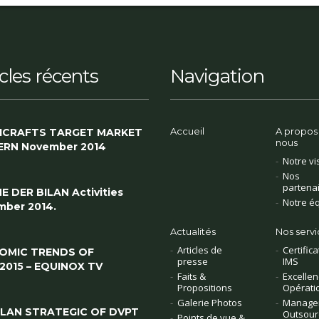
icles récents
Navigation
Accueil
A propos
ICRAFTS TARGET MARKET
nous
ERN November 2014
Notre vi
Nos
partena
E DER BILAN Activities
Notre é
ber 2014.
Actualités
Nos servi
Articles de
Certifica
OMIC TRENDS OF
presse
IMS
/2015 – EQUINOX TV
Faits &
Excellen
Propositions
Opérati
Galerie Photos
Manage
PLAN STRATEGIC OF DVPT
Outsour
Points de vue &