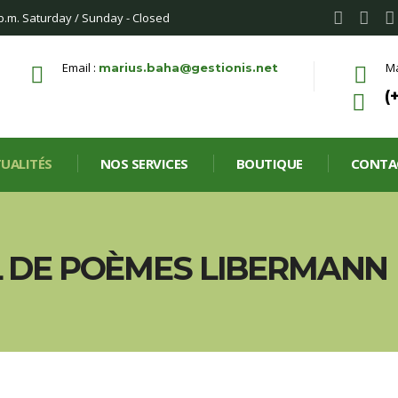
 p.m. Saturday / Sunday - Closed
Email :
Ma
marius.baha@gestionis.net
(
UALITÉS
NOS SERVICES
BOUTIQUE
CONTA
L DE POÈMES LIBERMANN