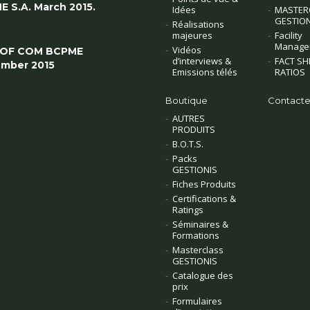
E S.A. March 2015.
Idées
MASTER
GESTION
Réalisations
majeures
Facility
Manage
Vidéos
 OF COM BCPME
d’interviews &
FACT SH
mber 2015
Emissions télés
RATIOS
Boutique
Contacte
AUTRES
PRODUITS
B.O.T.S.
Packs
GESTIONIS
Fiches Produits
Certifications &
Ratings
Séminaires &
Formations
Masterclass
GESTIONIS
Catalogue des
prix
Formulaires