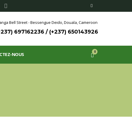
nga Bell Street - Bessengue Deido,
Douala, Cameroon
+237) 697162236 / (+237) 650143926
0
CTEZ-NOUS