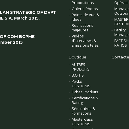
Propositions
Opérati
Galerie Photos
Manage
PLAN STRATEGIC OF DVPT
Outsour
Points de vue &
E S.A. March 2015.
Idées
MASTER
GESTION
Réalisations
majeures
Facility
Manage
Vidéos
 OF COM BCPME
d’interviews &
FACT SH
mber 2015
Emissions télés
RATIOS
Boutique
Contacte
AUTRES
PRODUITS
B.O.T.S.
Packs
GESTIONIS
Fiches Produits
Certifications &
Ratings
Séminaires &
Formations
Masterclass
GESTIONIS