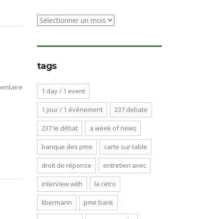
archive
tags
entaire
1 day / 1 event
1 jour / 1 événement
237 debate
237 le débat
a week of news
banque des pme
carte sur table
droit de réponse
entretien avec
interview with
la retro
libermann
pme bank