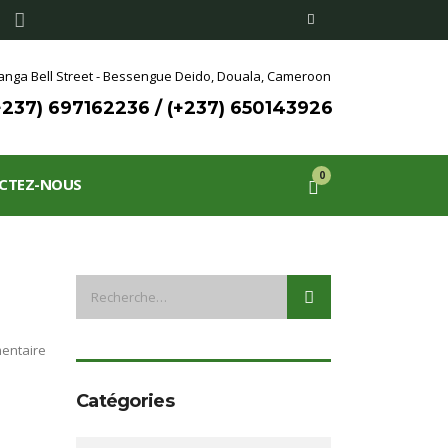
nga Bell Street - Bessengue Deido,
Douala, Cameroon
+237) 697162236 / (+237) 650143926
0
CTEZ-NOUS
entaire
Catégories