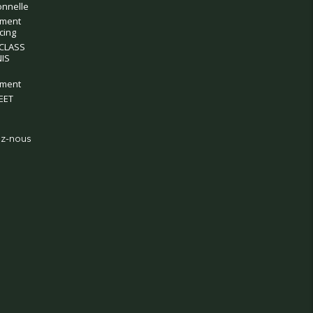
onnelle
ment
cing
CLASS
IS
ment
EET
z-nous