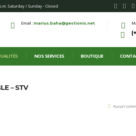
 p.m. Saturday / Sunday - Closed
Email :
Ma
marius.baha@gestionis.net
(
UALITÉS
NOS SERVICES
BOUTIQUE
CONTA
LE – STV
Aucun comm