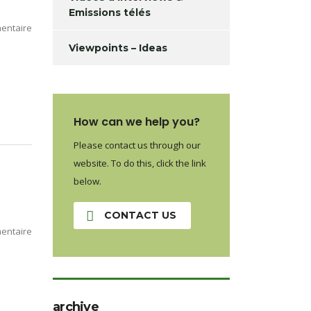
Emissions télés
entaire
Viewpoints – Ideas
How can we help you?
Please contact us through our
website. To do this, click the link
below.
CONTACT US
entaire
archive