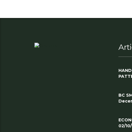
Art
HAND
PATT
BC SM
Decem
ECON
02/10