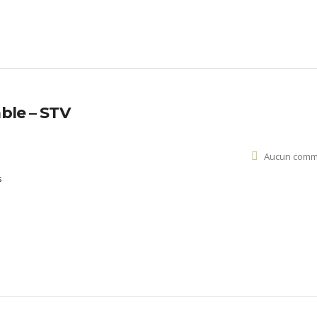
ble – STV
Aucun comm
s