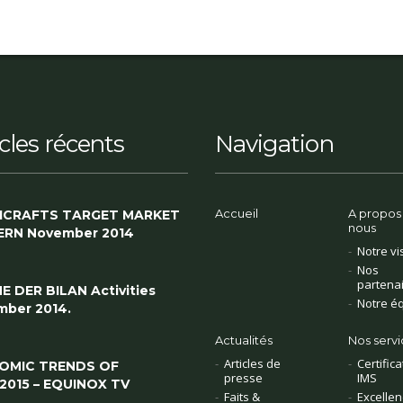
icles récents
Navigation
Accueil
A propos
ICRAFTS TARGET MARKET
nous
ERN November 2014
Notre vi
Nos
partena
E DER BILAN Activities
Notre é
ber 2014.
Actualités
Nos servi
Articles de
Certifica
OMIC TRENDS OF
presse
IMS
/2015 – EQUINOX TV
Faits &
Excellen