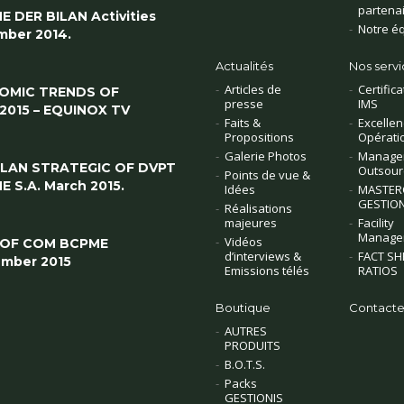
partena
E DER BILAN Activities
Notre é
ber 2014.
Actualités
Nos servi
Articles de
Certifica
OMIC TRENDS OF
presse
IMS
/2015 – EQUINOX TV
Faits &
Excellen
Propositions
Opérati
Galerie Photos
Manage
PLAN STRATEGIC OF DVPT
Outsour
Points de vue &
E S.A. March 2015.
Idées
MASTER
GESTION
Réalisations
majeures
Facility
Manage
Vidéos
 OF COM BCPME
d’interviews &
FACT SH
mber 2015
Emissions télés
RATIOS
Boutique
Contacte
AUTRES
PRODUITS
B.O.T.S.
Packs
GESTIONIS