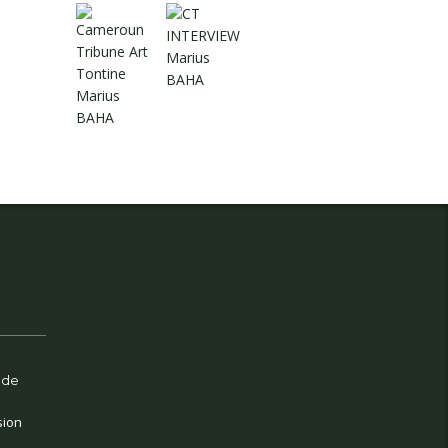
 de
sion