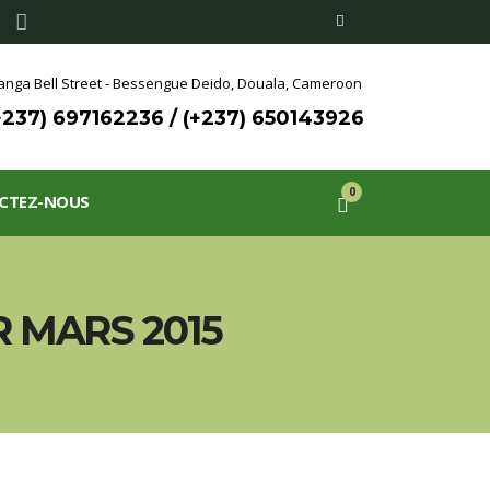
nga Bell Street - Bessengue Deido,
Douala, Cameroon
+237) 697162236 / (+237) 650143926
0
CTEZ-NOUS
 MARS 2015