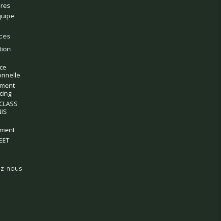
ires
quipe
ces
tion
ce
onnelle
ment
cing
CLASS
IS
ment
EET
z-nous