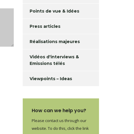
Points de vue & Idées
Press articles
Réalisations majeures
Vidéos d'interviews &
Emissions télés
Viewpoints – Ideas
How can we help you?
Please contact us through our
website. To do this, click the link