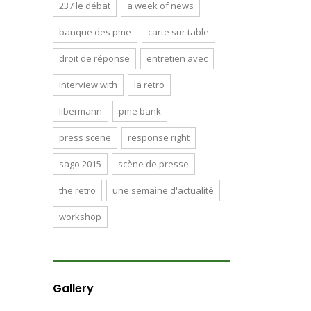
237 le débat
a week of news
banque des pme
carte sur table
droit de réponse
entretien avec
interview with
la retro
libermann
pme bank
press scene
response right
sago 2015
scène de presse
the retro
une semaine d'actualité
workshop
Gallery