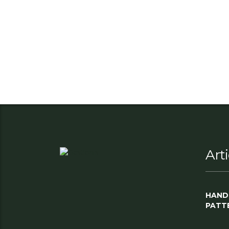
Art
HAND
PATT