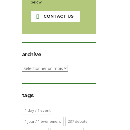
below.
CONTACT US
archive
archive
tags
1 day / 1 event
1 jour / 1 événement
237 debate