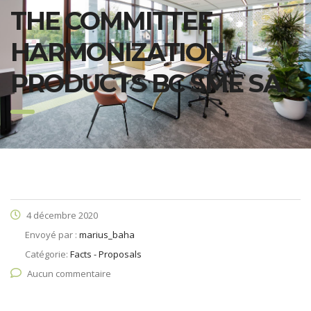
THE COMMITTEE
HARMONIZATION
PRODUCTS BC SME SA.
4 décembre 2020
Envoyé par :
marius_baha
Catégorie:
Facts - Proposals
Aucun commentaire