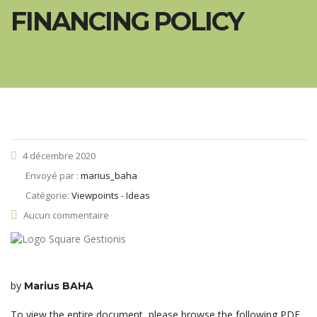
FINANCING POLICY
4 décembre 2020
Envoyé par :
marius_baha
Catégorie:
Viewpoints - Ideas
Aucun commentaire
by
Marius BAHA
To view the entire document, please browse the following PDF.