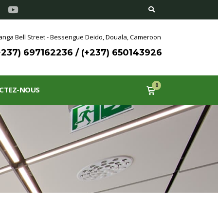
nga Bell Street - Bessengue Deido,
Douala, Cameroon
+237) 697162236 / (+237) 650143926
0
CTEZ-NOUS