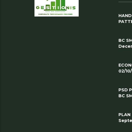
HAND
PATT
BC SM
Decem
ECON
02/10
PSD 
BC SM
PLAN
Septe