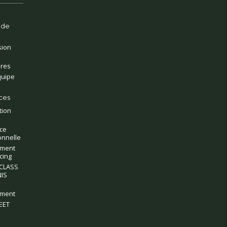
 de
sion
ires
quipe
ces
tion
ce
onnelle
ment
cing
CLASS
IS
ment
EET