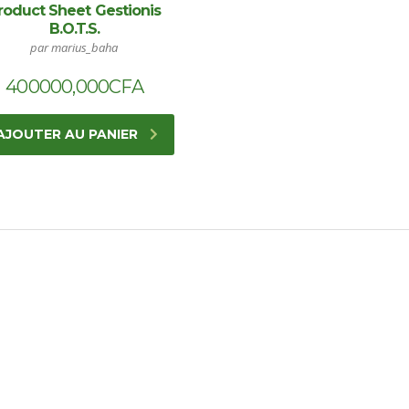
roduct Sheet Gestionis
B.O.T.S.
par marius_baha
400000,000
CFA
AJOUTER AU PANIER