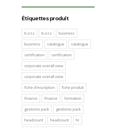
Étiquettes produit
b.o.t.s
b.o.t.s
business
business
catalogue
catalogue
certification
certification
corporate overall view
corporate overall view
fiche d'inscription
fiche produit
finance
finance
formation
gestionis pack
gestionis pack
headcount
headcount
hr