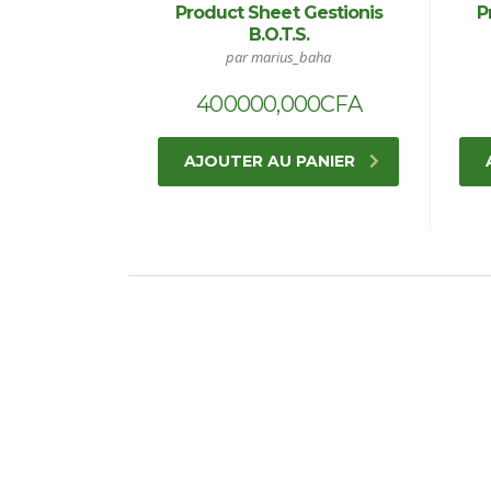
Product Sheet Gestionis
P
B.O.T.S.
par marius_baha
400000,000
CFA
AJOUTER AU PANIER