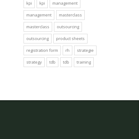
kpi
kpi
management
management
masterclass
masterclass
outsourcing
outsourcing
product sheets
registration form
rh
strategie
strategy
tdb
tdb
training