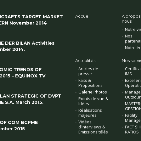
Accueil
A propos
ICRAFTS TARGET MARKET
nous
ERN November 2014
Notre vi
Nos
partena
E DER BILAN Activities
Notre é
ber 2014.
Actualités
Nos servi
Articles de
Certifica
OMIC TRENDS OF
presse
IMS
/2015 – EQUINOX TV
Faits &
Excellen
Propositions
Opérati
Galerie Photos
Manage
PLAN STRATEGIC OF DVPT
Outsour
Points de vue &
E S.A. March 2015.
Idées
MASTER
GESTION
Réalisations
majeures
Facility
Manage
Vidéos
 OF COM BCPME
d’interviews &
FACT SH
mber 2015
Emissions télés
RATIOS