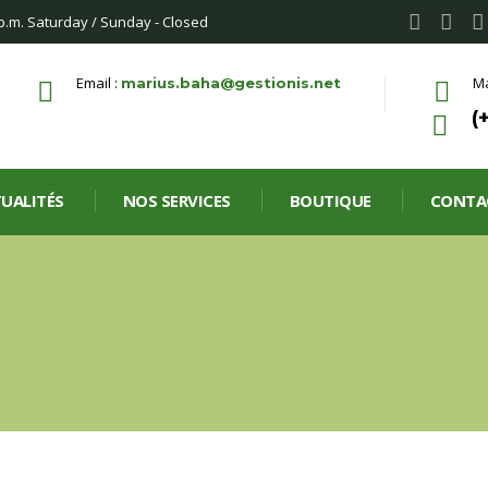
 p.m. Saturday / Sunday - Closed
Email :
Ma
marius.baha@gestionis.net
(
UALITÉS
NOS SERVICES
BOUTIQUE
CONTA