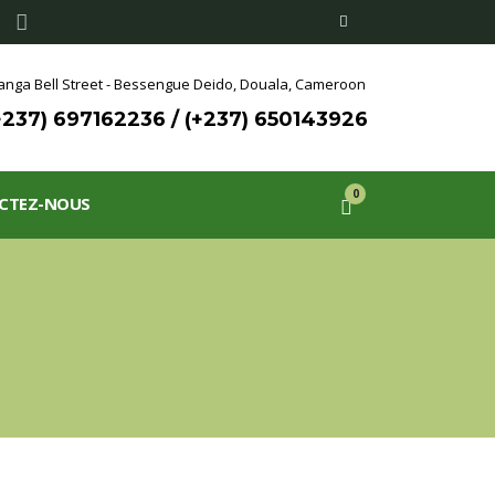
nga Bell Street - Bessengue Deido,
Douala, Cameroon
+237) 697162236 / (+237) 650143926
0
CTEZ-NOUS