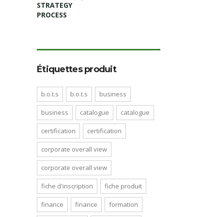
Étiquettes produit
b.o.t.s
b.o.t.s
business
business
catalogue
catalogue
certification
certification
corporate overall view
corporate overall view
fiche d'inscription
fiche produit
finance
finance
formation