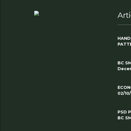
Art
HAND
PATT
BC SM
Decem
ECON
02/10
PSD 
BC SM