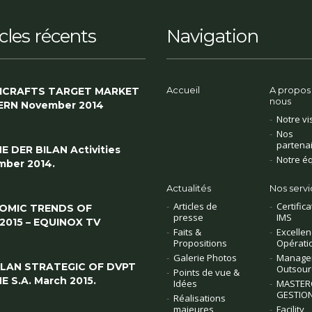
icles récents
Navigation
Accueil
A propos
ICRAFTS TARGET MARKET
nous
ERN November 2014
Notre vi
Nos
partena
E DER BILAN Activities
Notre é
ber 2014.
Actualités
Nos servi
Articles de
Certifica
OMIC TRENDS OF
presse
IMS
/2015 – EQUINOX TV
Faits &
Excellen
Propositions
Opérati
Galerie Photos
Manage
PLAN STRATEGIC OF DVPT
Outsour
Points de vue &
E S.A. March 2015.
Idées
MASTER
GESTION
Réalisations
majeures
Facility