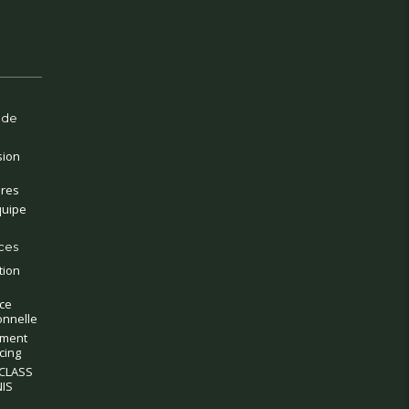
 de
sion
ires
quipe
ces
tion
ce
onnelle
ment
cing
CLASS
IS