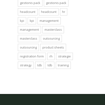
gestionis pack
gestionis pack
headcount
headcount
hr
kpi
kpi
management
management
masterclass
masterclass
outsourcing
outsourcing
product sheets
registration form
rh
strategie
strategy
tdb
tdb
training