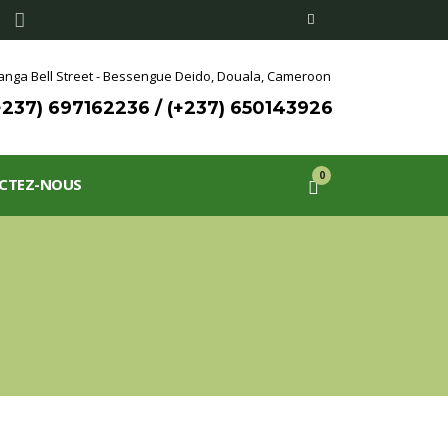
nga Bell Street - Bessengue Deido,
Douala, Cameroon
+237) 697162236 / (+237) 650143926
0
CTEZ-NOUS