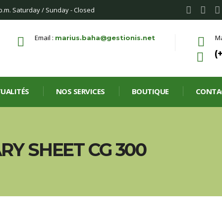
 p.m. Saturday / Sunday - Closed
Email :
Ma
marius.baha@gestionis.net
(
UALITÉS
NOS SERVICES
BOUTIQUE
CONTA
RY SHEET CG 300