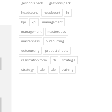
gestionis pack
gestionis pack
headcount
headcount
hr
kpi
kpi
management
management
masterclass
masterclass
outsourcing
outsourcing
product sheets
registration form
rh
strategie
strategy
tdb
tdb
training