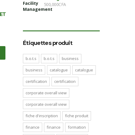
500,000
CFA
EET
Étiquettes produit
b.o.t.s
b.o.t.s
business
business
catalogue
catalogue
certification
certification
corporate overall view
corporate overall view
fiche d'inscription
fiche produit
finance
finance
formation